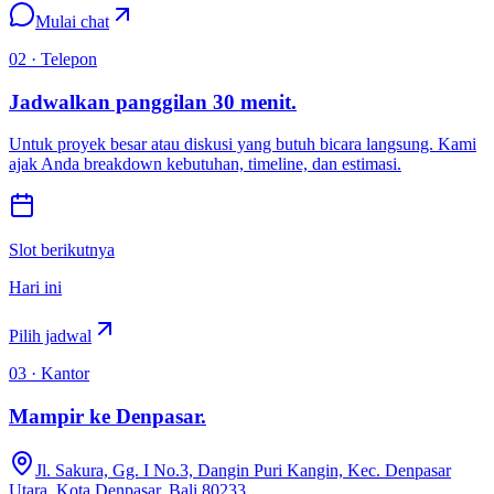
Mulai chat
02 · Telepon
Jadwalkan panggilan 30 menit.
Untuk proyek besar atau diskusi yang butuh bicara langsung. Kami
ajak Anda breakdown kebutuhan, timeline, dan estimasi.
Slot berikutnya
Hari ini
Pilih jadwal
03 · Kantor
Mampir ke Denpasar.
Jl. Sakura, Gg. I No.3, Dangin Puri Kangin, Kec. Denpasar
Utara, Kota Denpasar, Bali 80233