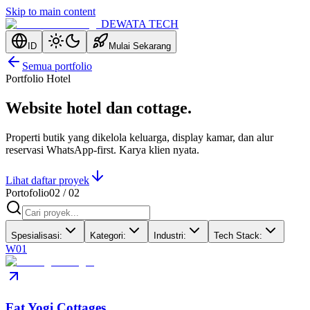
Skip to main content
DEWATA TECH
ID
Mulai Sekarang
Semua portfolio
Portfolio Hotel
Website hotel dan cottage.
Properti butik yang dikelola keluarga, display kamar, dan alur
reservasi WhatsApp-first. Karya klien nyata.
Lihat daftar proyek
Portofolio
02
/
02
Spesialisasi
:
Kategori
:
Industri
:
Tech Stack
:
W01
Fat Yogi Cottages