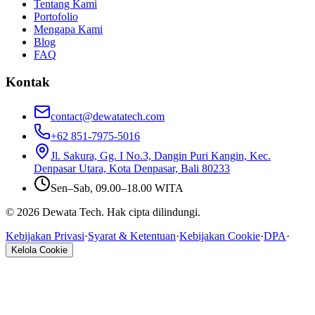
Tentang Kami
Portofolio
Mengapa Kami
Blog
FAQ
Kontak
contact@dewatatech.com
+62 851-7975-5016
Jl. Sakura, Gg. I No.3, Dangin Puri Kangin, Kec.
Denpasar Utara, Kota Denpasar, Bali 80233
Sen–Sab, 09.00–18.00 WITA
© 2026 Dewata Tech. Hak cipta dilindungi.
Kebijakan Privasi
·
Syarat & Ketentuan
·
Kebijakan Cookie
·
DPA
·
Kelola Cookie