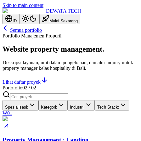
Skip to main content
DEWATA TECH
ID
Mulai Sekarang
Semua portfolio
Portfolio Manajemen Properti
Website property management.
Deskripsi layanan, unit dalam pengelolaan, dan alur inquiry untuk
property manager kelas hospitality di Bali.
Lihat daftar proyek
Portofolio
02
/
02
Spesialisasi
:
Kategori
:
Industri
:
Tech Stack
:
W01
Property Management · Landing