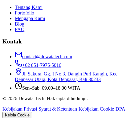
Tentang Kami
Portofolio
Mengapa Kami
Blog
FAQ
Kontak
contact@dewatatech.com
+62 851-7975-5016
Jl. Sakura, Gg. I No.3, Dangin Puri Kangin, Kec.
Denpasar Utara, Kota Denpasar, Bali 80233
Sen–Sab, 09.00–18.00 WITA
© 2026 Dewata Tech. Hak cipta dilindungi.
Kebijakan Privasi
·
Syarat & Ketentuan
·
Kebijakan Cookie
·
DPA
·
Kelola Cookie